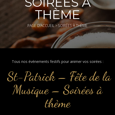
SOIRÉES À
THÈME
PAGE D'ACCUEIL
>
SOIRÉES À THÈME
Tous nos événements festifs pour animer vos soirées :
St-Patrick – Fête de la
Musique – Soirées à
thème